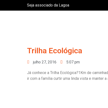
Seja associado da Lagoa
Trilha Ecológica
julho 27, 2016
5:07 pm
Já conhece a Trilha Ecológica?1Km de caminhada
ir com a família curtir uma linda vista e manter a