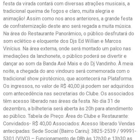
festa da virada contará com diversas atrações musicais, a
tradicional queima de fogos e claro, muita alegria e
animação! Assim como nos anos anteriores, a grande festa
de confraternização deste ano será regada a muita música.
Na área do Restaurante Panorâmico, o público desfrutará do
som eclético e eloquente dos Djs Ed Willian e Marcos
Vinícius. Na área externa, onde será montado um palco nas
imediações da lanchonete, o público poderá se divertir e
dançar ao som da Banda Axé Mais e do Dj Vandinho. À meia
noite, a chegada do ano vindouro será comemorada com o
tradicional show pirotécnico, que acontecerá na Plataforma.
Os ingressos, no valor de R$ 40,00 já podem ser adquiridos
com antecedência nas secretarias do Clube. Os associados
têm acesso liberado nas áreas da festa. No dia 31 de
dezembro, a bilheteria será aberta às 20h para atendimento
ao público. Tabela de Preço: Área do Clube e Restaurante:
Convidados- R$ 40,00 Associados: Acesso liberado Vendas
antecipadas: Sede Social (Bairro Cariru): 3825-2539 / 99991-
5301 (VIVO) – Funcionamento de 08h às 12h30 e 13h30 as