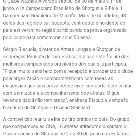
O Clube Náutico Alvorada sediou, de 30 de maio a 1º de
junho, o IX Campeonato Brasileiro de Shotgun e Rifle e II
Campeonato Brasileiro de Minirifle. Mais de 60 atletas, 48
deles das regiões sul, sudeste, centroeste e nordeste do
país estiveram na região participando da prova organizada
pelo clube para comemorar seus 50 anos.
Sérgio Biscuola, diretor de Armas Longas e Shotgun da
Federação Paulista de Tiro Prático, diz que este foi um dos
melhores campeonatos brasileiros dos quais já participou.
“Fiquei muito satisfeito com a recepção e parabenizo o clube
pela organização e comprometimento com todas as
exigências que uma prova desse nível comporta, sem contar
com a amizade e o companheirismo dos atletas. O que
levamos daqui não tem preço”, enaltece Biscuola, campeão
brasileiro de Shotgun – Divisão Standard.
A competição reuniu a elite do tiro prático no país. Do grupo
que compareceu ao CNA, 16 atletas atiradores disputam o
Panamericano de Shotgun de 27 a 30 de junho nos Estados