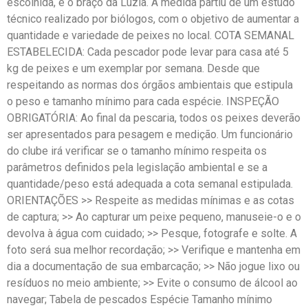
escolhida, é o braço da Luzia. A medida partiu de um estudo
técnico realizado por biólogos, com o objetivo de aumentar a
quantidade e variedade de peixes no local. COTA SEMANAL
ESTABELECIDA: Cada pescador pode levar para casa até 5
kg de peixes e um exemplar por semana. Desde que
respeitando as normas dos órgãos ambientais que estipula
o peso e tamanho mínimo para cada espécie. INSPEÇÃO
OBRIGATÓRIA: Ao final da pescaria, todos os peixes deverão
ser apresentados para pesagem e medição. Um funcionário
do clube irá verificar se o tamanho mínimo respeita os
parâmetros definidos pela legislação ambiental e se a
quantidade/peso está adequada a cota semanal estipulada.
ORIENTAÇÕES >> Respeite as medidas mínimas e as cotas
de captura; >> Ao capturar um peixe pequeno, manuseie-o e o
devolva à água com cuidado; >> Pesque, fotografe e solte. A
foto será sua melhor recordação; >> Verifique e mantenha em
dia a documentação de sua embarcação; >> Não jogue lixo ou
resíduos no meio ambiente; >> Evite o consumo de álcool ao
navegar; Tabela de pescados Espécie Tamanho mínimo