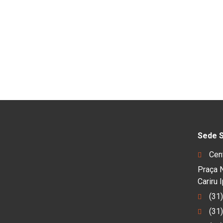
Sede S
Cen
Praça N
Cariru
(31
(31